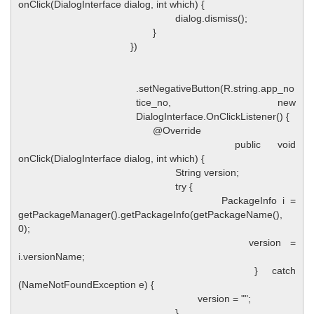
onClick(DialogInterface dialog, int which) {
dialog.dismiss();
}
})
.setNegativeButton(R.string.app_no
tice_no, new
DialogInterface.OnClickListener() {
@Override
public void
onClick(DialogInterface dialog, int which) {
String version;
try {
PackageInfo i =
getPackageManager().getPackageInfo(getPackageName(),
0);
version =
i.versionName;
} catch
(NameNotFoundException e) {
version = "";
}