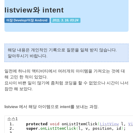
listview와 intent
어장 Develop/어장 Android
2011. 3. 16. 03:24
해당 내용은 개인적인 기록으로 질문을 일체 받지 않습니다.
알아두시기 바랍니다.
일전에 하나의 액티비티에서 여러개의 아이템을 가져오는 것에 대
해 고민 한 적이 있었다.
요사이 바쁜 일이 많기에 좀처럼 코딩을 할 수 없었으나 시간이 나서
잠깐 해 보았다.
listview 에서 해당 아이템으로 intent를 보내는 과정.
소스1
protected
void
onListItemClick
(
ListView
l,
Vi
super
.
onListItemClick
(
l, v, position, id
)
;