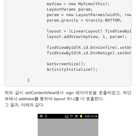
		myView = new MyView(this);

		LayoutParams param;

		param = new LayoutParams(width, rowheight * 10);

		param.gravity = Gravity.BOTTOM;

		layout = (LinearLayout) findViewById(R.id.layout);

		layout.addView(myView, 1, param);

		findViewById(R.id.btnConfirm).setOnClickListener(this); // 확인

		findViewById(R.id.btnReSign).setOnClickListener(this); // 재서명

		GetScreenSize();

		ActivityInitialize();

위와 같이 setContentView에서 sign 레이아웃을 호출하였고, 하단
부에서 addview를 통하여 layout 하나를 더 호출한다.
그 결과, 아래와 같다.