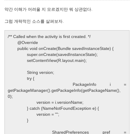
약간 이해가 어려울 지 모르겠지만 뭐 상관없다.
그럼 개략적인 소스를 살펴보자.
/** Called when the activity is first created. */
@Override
public void onCreate(Bundle savedInstanceState) {
super.onCreate(savedInstanceState);
setContentView(R.layout.main);
String version;
try {
PackageInfo i =
getPackageManager().getPackageInfo(getPackageName(),
0);
version = i.versionName;
} catch (NameNotFoundException e) {
version = "";
}
SharedPreferences pref =