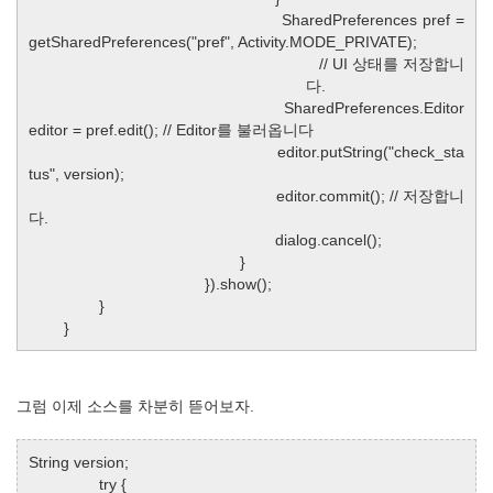
SharedPreferences pref =
getSharedPreferences("pref", Activity.MODE_PRIVATE);
// UI 상태를 저장합니
다.
SharedPreferences.Editor
editor = pref.edit(); // Editor를 불러옵니다
editor.putString("check_sta
tus", version);
editor.commit(); // 저장합니
다.
dialog.cancel();
}
}).show();
}
}
그럼 이제 소스를 차분히 뜯어보자.
String version;
try {