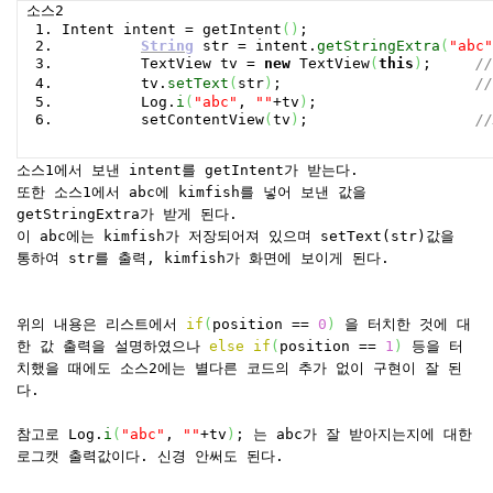
소스2
Intent intent = getIntent
(
)
;
String
str = intent.
getStringExtra
(
"abc"
TextView tv =
new
TextView
(
this
)
;
/
tv.
setText
(
str
)
;
/
Log.
i
(
"abc"
,
""
+tv
)
;
setContentView
(
tv
)
;
/
소스1에서 보낸 intent를 getIntent가 받는다.
또한 소스1에서 abc에 kimfish를 넣어 보낸 값을
getStringExtra가 받게 된다.
이 abc에는 kimfish가 저장되어져 있으며 setText(str)값을
통하여 str를 출력, kimfish가 화면에 보이게 된다.
위의 내용은 리스트에서
if
(
position ==
0
)
을 터치한 것에 대
한 값 출력을 설명하였으나
else
if
(
position ==
1
)
등을 터
치했을 때에도 소스2에는 별다른 코드의 추가 없이 구현이 잘 된
다.
참고로 Log.
i
(
"abc"
,
""
+tv
)
; 는 abc가 잘 받아지는지에 대한
로그캣 출력값이다. 신경 안써도 된다.