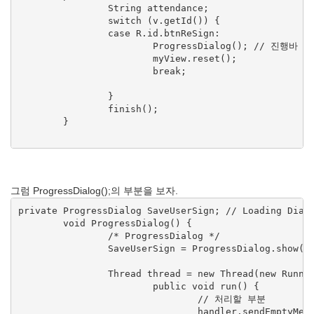
		String attendance;

		switch (v.getId()) {

		case R.id.btnReSign:

			ProgressDialog(); // 진행바 호출

			myView.reset();

			break;

		}

		finish();

	}

그럼 ProgressDialog();의 부분을 보자.
private ProgressDialog SaveUserSign; // Loading Dialo
	void ProgressDialog() {

		/* ProgressDialog */

		SaveUserSign = ProgressDialog.show(this, "김생선 어플", "저장중입니다.", true, false);

		Thread thread = new Thread(new Runnable() {

			public void run() {

				// 처리할 부분

				handler.sendEmptyMessage(0);
