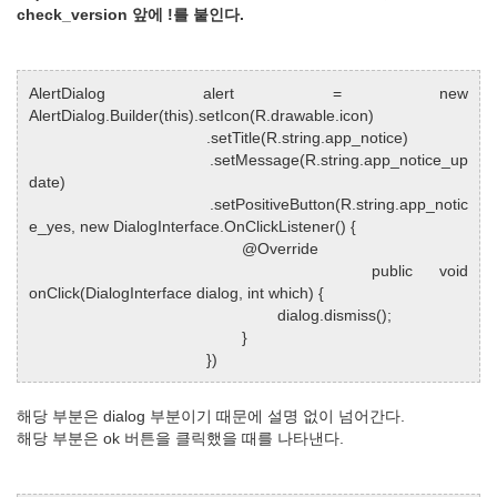
check_version 앞에 !를 붙인다.
AlertDialog alert = new
AlertDialog.Builder(this).setIcon(R.drawable.icon)
.setTitle(R.string.app_notice)
.setMessage(R.string.app_notice_up
date)
.setPositiveButton(R.string.app_notic
e_yes, new DialogInterface.OnClickListener() {
@Override
public void
onClick(DialogInterface dialog, int which) {
dialog.dismiss();
}
})
해당 부분은 dialog 부분이기 때문에 설명 없이 넘어간다.
해당 부분은 ok 버튼을 클릭했을 때를 나타낸다.