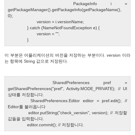
PackageInfo i =
getPackageManager().getPackageInfo(getPackageName(),
0);
version = i.versionName;
} catch (NameNotFoundException e) {
version = "";
}
이 부분은 어플리케이션의 버전을 저장하는 부분이다. version 이라
는 항목에 String 값으로 저장된다.
SharedPreferences pref =
getSharedPreferences("pref", Activity.MODE_PRIVATE); // UI
상태를 저장합니다.
SharedPreferences.Editor editor = pref.edit(); //
Editor를 불러옵니다
editor.putString("check_version", version); // 저장할
값들을 입력합니다.
editor.commit(); // 저장합니다.