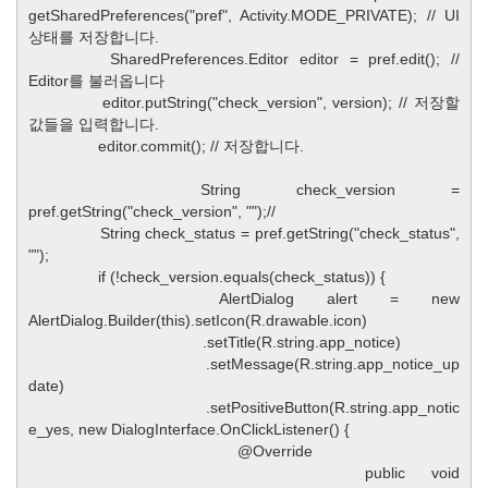
getSharedPreferences("pref", Activity.MODE_PRIVATE); // UI
상태를 저장합니다.
SharedPreferences.Editor editor = pref.edit(); //
Editor를 불러옵니다
editor.putString("check_version", version); // 저장할
값들을 입력합니다.
editor.commit(); // 저장합니다.
String check_version =
pref.getString("check_version", "");//
String check_status = pref.getString("check_status",
"");
if (!check_version.equals(check_status)) {
AlertDialog alert = new
AlertDialog.Builder(this).setIcon(R.drawable.icon)
.setTitle(R.string.app_notice)
.setMessage(R.string.app_notice_up
date)
.setPositiveButton(R.string.app_notic
e_yes, new DialogInterface.OnClickListener() {
@Override
public void