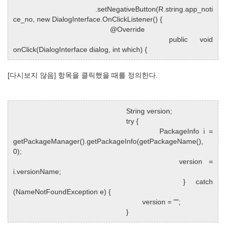
.setNegativeButton(R.string.app_noti
ce_no, new DialogInterface.OnClickListener() {
@Override
public void
onClick(DialogInterface dialog, int which) {
[다시보지 않음] 항목을 클릭했을 때를 정의한다.
String version;
try {
PackageInfo i =
getPackageManager().getPackageInfo(getPackageName(),
0);
version =
i.versionName;
} catch
(NameNotFoundException e) {
version = "";
}