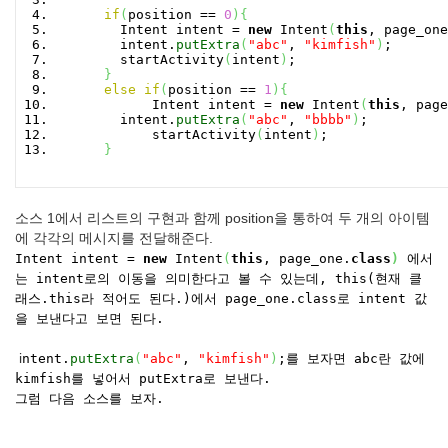
if
(
position ==
0
)
{
Intent intent =
new
Intent
(
this
, page_one
intent.
putExtra
(
"abc"
,
"kimfish"
)
;
startActivity
(
intent
)
;
}
else
if
(
position ==
1
)
{
Intent intent =
new
Intent
(
this
, page
intent.
putExtra
(
"abc"
,
"bbbb"
)
;
startActivity
(
intent
)
;
}
소스 1에서 리스트의 구현과 함께 position을 통하여 두 개의 아이템
에 각각의 메시지를 전달해준다.
Intent intent =
new
Intent
(
this
, page_one.
class
)
에서
는 intent로의 이동을 의미한다고 볼 수 있는데, this(현재 클
래스.this라 적어도 된다.)에서 page_one.class로 intent 값
을 보낸다고 보면 된다.
i
ntent.
putExtra
(
"abc"
,
"kimfish"
)
;를 보자면 abc란 값에
kimfish를 넣어서 putExtra로 보낸다.
그럼 다음 소스를 보자.