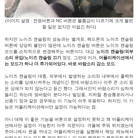
(이미지 설명 : 전원버튼과 NC 버튼은 볼륨감이 다르기에 크게 불편
할 일은 없지만 아쉽긴 하다)
하지만 노이즈 캔슬링의 성능과는 별개로, 헤드폰의 노이즈 캔슬링
버튼에 상당히 불만이 많은데 노이즈 캔슬링 버튼은 노이즈 캔슬링
모드를 순차적으로 변경해주는 버튼이다. 대강
노이즈 캔슬링/외부
소리 유입/노이즈 캔슬링 끄기
정도. 그런데 이거,
어플리케이션에서
는 모드가 하나 더 추가되어있다. 바로 바람소리 감소 모드
.
노이즈 캔슬링이 대충, 외부에서 발생하는 소리와 내부에서 출력하
는 소리를 상쇄시켜주는 개념이긴 한데 바람소리나 아주 큰 소리 등
은 상쇄가 되지 않는다고 듣긴 했다. 그래서인지 바람소리가 심하게
들리긴 하는데 맞바람이 분다거나 빌딩풍, 지하철 환승통로라거나
선풍기 앞과 같은 경우에는 이 기능이 아주 유용하다. 하지만, 이 기
능은 어플리케이션에서만 설정이 가능하다는 점.
아니 대체 이 좋은 기능을 버튼으로 설정하지 못하고 왜 어플리케이
션에서만 설정이 가능한지 아주 의문이다. 겨울에 추워 뒤지겠는데
주머니에서 폰을 꺼내고 어플리케이션을 실행해서 해당 메뉴에서
바람소리 감소 모드를 켜야 한다니. 이 어찌 불편하고 불필요한 동작