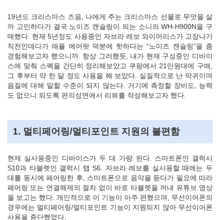
19년도 크리스마스 즈음, 나에게 주는 크리스마스 선물로 무엇을 살
까 고민하다가 결국 노이즈 캔슬링이 되는 소니의 WH-H900N을 구
매했다. 현재 5년정도 사용중인 자브라 레보 와이어리스가 고장나기
직전인데다가 애플 에어팟 덕분에 핫하다는 “노이즈 캔슬링”을 좀
경험해보고자 했으니까. 항상 그러했듯, 내가 현재 구성중인 디바이
스에 맞춰 스펙을 간단히 정리해보았고 쿠팡에서 21만원대에 구매,
그 후부터 약 한 달 정도 사용을 해 보았다. 실질적으로 난 막귀이며
음질에 대해 말할 수준이 되지 않는다. 거기에 측정할 장비도, 능력
도 없으니 되도록 편의성면에서 리뷰를 작성해보고자 했다.
1. 멀티페어링/멀티포인트 지원의 불편함
현재 실사용중인 디바이스가 두 대 가량 된다. 스마트폰인 갤럭시
S10과 타블렛인 갤럭시 탭 S6. 자브라 레보를 실사용할 때에는 두
대를 동시에 페어링한 후, 스마트폰으로 음악을 듣다가 필요에 따라
페어링 또는 연결해제의 절차 없이 바로 타블렛을 꺼내 유튜브 영상
을 보고는 했다. 개인적으로 이 기능이 아주 편했으며, 무선이어폰의
경우에는 멀티페어링/멀티포인트 기능이 지원되지 않아 무선이어폰
사용을 중단했었다.