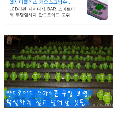
엘시디플러스 키오스크방수함
체
LCD간판, 사이니지, BAR, 스마트미
러, 투명엘시디, 안드로이드, 고휘도
DID