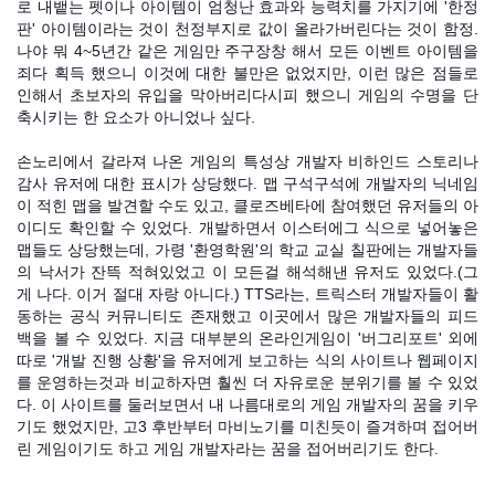
로 내뱉는 펫이나 아이템이 엄청난 효과와 능력치를 가지기에 '한정
판' 아이템이라는 것이 천정부지로 값이 올라가버린다는 것이 함정.
나야 뭐 4~5년간 같은 게임만 주구장창 해서 모든 이벤트 아이템을
죄다 획득 했으니 이것에 대한 불만은 없었지만, 이런 많은 점들로
인해서 초보자의 유입을 막아버리다시피 했으니 게임의 수명을 단
축시키는 한 요소가 아니었나 싶다.
손노리에서 갈라져 나온 게임의 특성상 개발자 비하인드 스토리나
감사 유저에 대한 표시가 상당했다. 맵 구석구석에 개발자의 닉네임
이 적힌 맵을 발견할 수도 있고, 클로즈베타에 참여했던 유저들의 아
이디도 확인할 수 있었다. 개발하면서 이스터에그 식으로 넣어놓은
맵들도 상당했는데, 가령 '환영학원'의 학교 교실 칠판에는 개발자들
의 낙서가 잔뜩 적혀있었고 이 모든걸 해석해낸 유저도 있었다.(그
게 나다. 이거 절대 자랑 아니다.) TTS라는, 트릭스터 개발자들이 활
동하는 공식 커뮤니티도 존재했고 이곳에서 많은 개발자들의 피드
백을 볼 수 있었다. 지금 대부분의 온라인게임이 '버그리포트' 외에
따로 '개발 진행 상황'을 유저에게 보고하는 식의 사이트나 웹페이지
를 운영하는것과 비교하자면 훨씬 더 자유로운 분위기를 볼 수 있었
다. 이 사이트를 둘러보면서 내 나름대로의 게임 개발자의 꿈을 키우
기도 했었지만, 고3 후반부터 마비노기를 미친듯이 즐겨하며 접어버
린 게임이기도 하고 게임 개발자라는 꿈을 접어버리기도 한다.