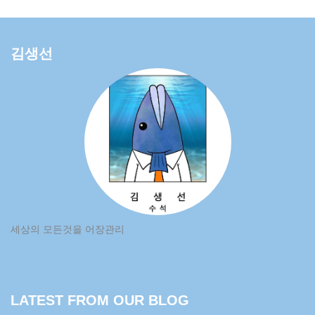
김생선
세상의 모든것을 어장관리
LATEST FROM OUR BLOG