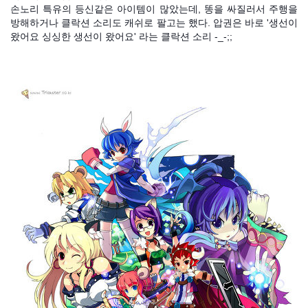
손노리 특유의 등신같은 아이템이 많았는데, 똥을 싸질러서 주행을
방해하거나 클락션 소리도 캐쉬로 팔고는 했다. 압권은 바로 '생선이
왔어요 싱싱한 생선이 왔어요' 라는 클락션 소리 -_-;;