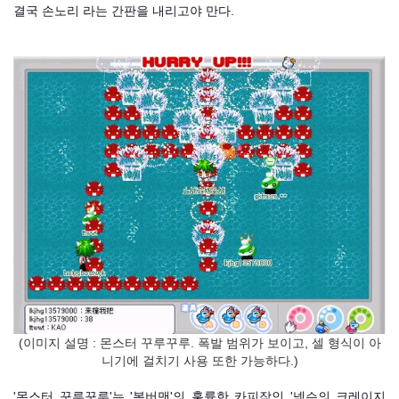
결국 손노리 라는 간판을 내리고야 만다.
(이미지 설명 : 몬스터 꾸루꾸루. 폭발 범위가 보이고, 셀 형식이 아
니기에 걸치기 사용 또한 가능하다.)
'몬스터 꾸루꾸루'는 '봄버맨'의 훌륭한 카피작인 '넥슨의 크레이지