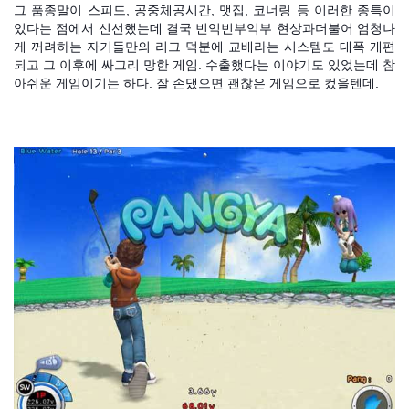
그 품종말이 스피드, 공중체공시간, 맷집, 코너링 등 이러한 종특이
있다는 점에서 신선했는데 결국 빈익빈부익부 현상과더불어 엄청나
게 꺼려하는 자기들만의 리그 덕분에 교배라는 시스템도 대폭 개편
되고 그 이후에 싸그리 망한 게임. 수출했다는 이야기도 있었는데 참
아쉬운 게임이기는 하다. 잘 손댔으면 괜찮은 게임으로 컸을텐데.