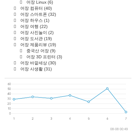
어장 Linux
(6)
어장 컴퓨터
(40)
어장 스마트폰
(32)
어장 하우스
(1)
어장 여행
(22)
어장 사진놀이
(2)
어장 도서관
(19)
어장 제품리뷰
(19)
중국산 어장
(9)
어장 3D 프린터
(3)
어장 바깥세상
(30)
어장 사생활
(31)
08-08 00:49