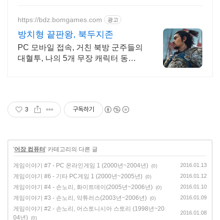
트카드 공식 정품코드를 할인된 가격
에 구입가능!
https://bdz.bomgames.com
광고
방치형 끝판왕, 북두지존
PC 모바일 접속, 거친 북방 군주들의
대혈투, 나의 5개 무장 캐릭터 동시
전투
3
구독하기
'
어장 컴퓨터
' 카테고리의 다른 글
게임이야기 #7 - PC 온라인게임 1 (2000년~2004년)
2016.01.13
(0)
게임이야기 #6 - 기타 PC게임 1 (2000년~2005년)
2016.01.12
(0)
게임이야기 #4 - 손노리, 화이트데이(2005년~2006년)
2016.01.10
(0)
게임이야기 #3 - 손노리, 악튜러스(2003년~2006년)
2016.01.09
(0)
게임이야기 #2 - 손노리, 어스토니시아 스토리 (1998년~20
2016.01.08
04년)
(0)