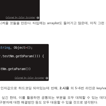
Colored by Color Scripter
cs
칭시켜줄 것들을 만든다. 타입에는 arraylist도 들어가고 많은데, 아직 그
String
, Object
>
();
r.
testNm
.getbParam()
)) {
stNm
.getaParam())
Colored by Color Scripter
cs
ring 인자값으로 하드코딩 되어있는데 반해,
2.사용
의 5~6번 라인은 key/va
 싶긴 한데, 이를 활용하면 공통되는 부분을 모두 대체할 수 있는 데다
문자 구분자에 대한 해결방안 등도 모두 대응할 수 있을 것으로 생각된다.