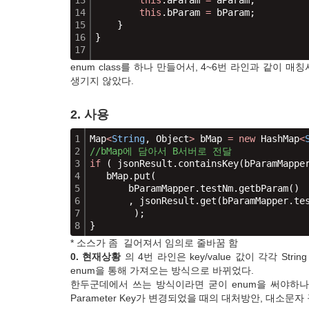
13
this
.aParam 
=
 aParam;
14
this
.bParam 
=
 bParam;
15
    }
16
}
17
enum class를 하나 만들어서, 4~6번 라인과 같이 매
생기지 않았다.
2. 사용
1
Map
<
String
, Object
>
bMap
=
new
 HashMap
<
2
//bMap에 담아서 B서버로 전달
3
if
 ( jsonResult.containsKey(
bParamMappe
4
bMap
.put(
5
       bParamMapper.
testNm
.getbParam()
6
       , jsonResult.get(
bParamMapper
.
te
7
        );
8
}
* 소스가 좀 길어져서 임의로 줄바꿈 함
0. 현재상황
의 4번 라인은 key/value 값이 각각 St
enum을 통해 가져오는 방식으로 바뀌었다.
한두군데에서 쓰는 방식이라면 굳이 enum을 써야하나
Parameter Key가 변경되었을 때의 대처방안, 대소