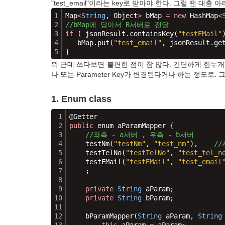
"test_email"이라는 key로 받아야 한다. 그
럴 땐 대충 아
1
Map
<
String
, Object
>
 bMap 
=
new
 HashMap
<
2
//bMap에 담아서 B서버로 전달
3
if
 ( jsonResult.containsKey(
"testEMail"
4
   bMap.put(
"test_email"
, jsonResult.ge
5
}
뭐 근데 쓰다보면 불편한 점이 참 많다. 간단하게 한두개
나 또는 Parameter Key가 변경된다거나 하는 정도로
1. Enum class
1
@Getter
2
public
 enum aParamMapper {
3
//좌측 - a서버 , 우측 - b서버
4
    testNm(
"testNm"
, 
"test_nm"
),    
/
5
    testTelNo(
"testTelNo"
, 
"test_tel_n
6
    testEMail(
"testEMail"
, 
"test_email
7
    ;
8
9
private
String
 aParam;
10
private
String
 bParam;
11
12
    bParamMapper(
String
 aParam, 
String