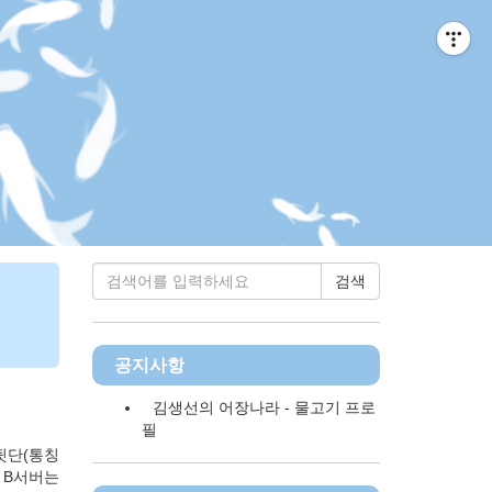
티스토리툴바
검색
공지사항
김생선의 어장나라 - 물고기 프로
필
뒷단(통칭
, B서버는