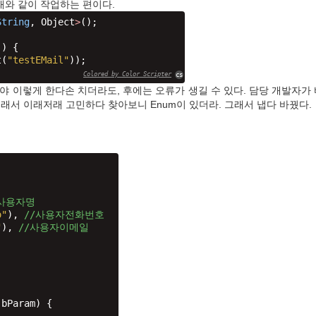
래와 같이 작업하는 편이다.
String
, Object
>
();
)) {
t(
"testEMail"
));              
Colored by Color Scripter
cs
야 이렇게 한다손 치더라도, 후에는 오류가 생길 수 있다. 담당 개발자가
. 그래서 이래저래 고민하다 찾아보니 Enum이 있더라. 그래서 냅다 바꿨다.
/사용자명
o"
), 
//사용자전화번호
"
), 
//사용자이메일
 bParam) {