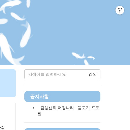
티스토리툴바
검색
공지사항
김생선의 어장나라 - 물고기 프로
필
5%